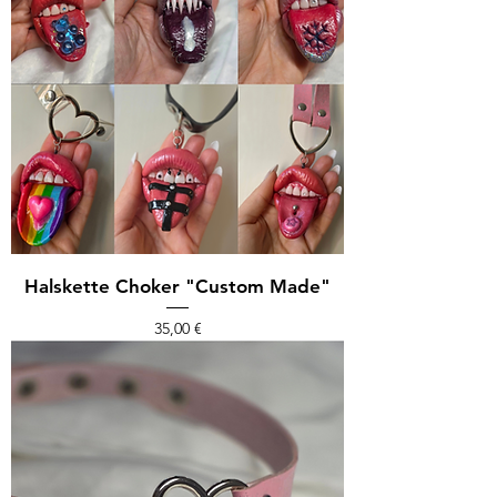
Halskette Choker "Custom Made"
Preis
35,00 €