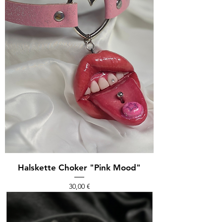
Halskette Choker "Pink Mood"
Preis
30,00 €