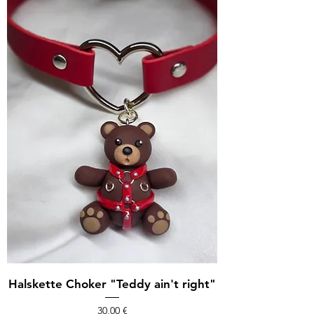
Halskette Choker "Teddy ain't right"
Preis
30,00 €