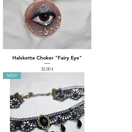
Halskette Choker "Fairy Eye"
Preis
32,00 €
NEW!