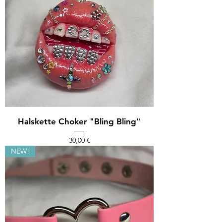
Halskette Choker "Bling Bling"
Preis
30,00 €
NEW!