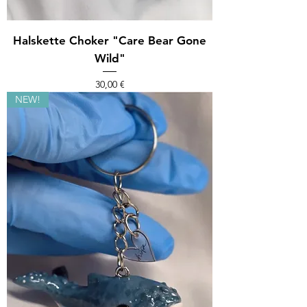
Halskette Choker "Care Bear Gone
Wild"
Preis
30,00 €
NEW!