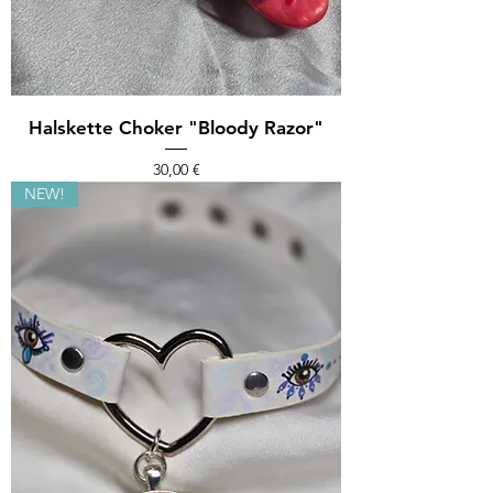
Halskette Choker "Bloody Razor"
Preis
30,00 €
NEW!