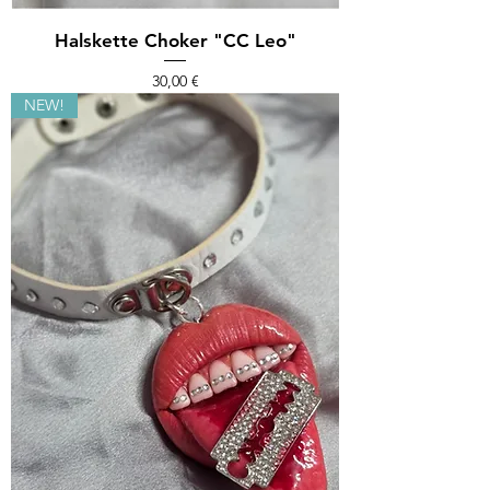
Halskette Choker "CC Leo"
Preis
30,00 €
NEW!