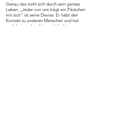
Genau das zieht sich durch sein ganzes
Leben. „Jeder von uns trägt ein Päckchen
mit sich“ ist seine Devise. Er liebt den
Kontakt zu anderen Menschen und hat
auch keine scheu klar und direkt zu sagen
was Sache ist.
Nancy
Schon Ihr ganzes Leben getrieben von der
Kunst, von dem Sinn der Leidenschaft zu