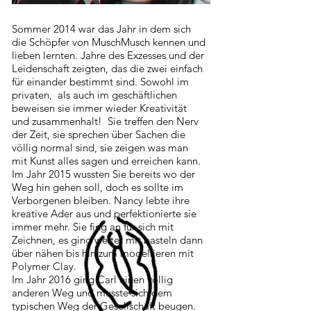
Sommer 2014 war das Jahr in dem sich
die Schöpfer von MuschMusch kennen und
lieben lernten. Jahre des Exzesses und der
Leidenschaft zeigten, das die zwei einfach
für einander bestimmt sind. Sowohl im
privaten, als auch im geschäftlichen
beweisen sie immer wieder Kreativität
und zusammenhalt! Sie treffen den Nerv
der Zeit, sie sprechen über Sachen die
völlig normal sind, sie zeigen was man
mit Kunst alles sagen und erreichen kann.
Im Jahr 2015 wussten Sie bereits wo der
Weg hin gehen soll, doch es sollte im
Verborgenen bleiben. Nancy lebte ihre
kreative Ader aus und perfektionierte sie
immer mehr. Sie fing an für sich mit
Zeichnen, es ging weiter mit basteln dann
über nähen bis hin zum modellieren mit
Polymer Clay.
Im Jahr 2016 ging Carl einen völlig
anderen Weg und musste sich dem
typischen Weg der Gesellschaft beugen.