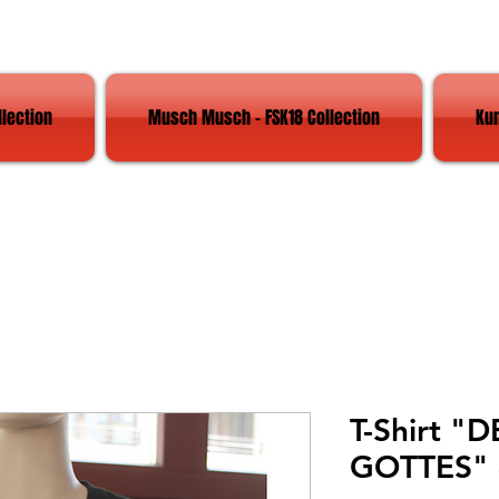
llection
Musch Musch - FSK18 Collection
Ku
T-Shirt 
GOTTES" 