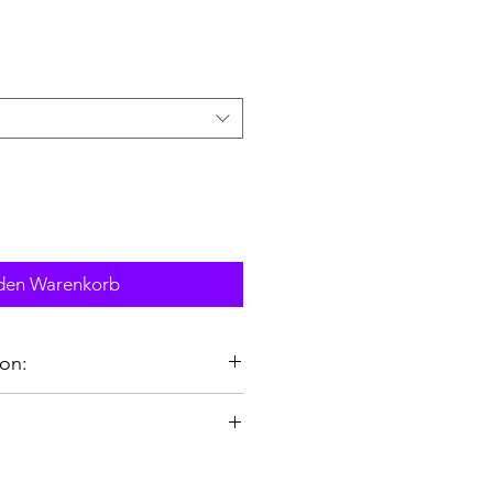
 den Warenkorb
on:
ite= 51cm
te= 54cm