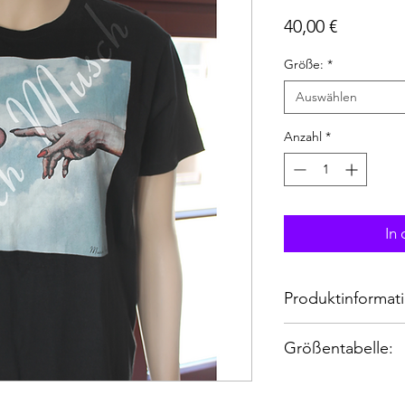
Preis
40,00 €
Größe:
*
Auswählen
Anzahl
*
In
Produktinformati
Material: 100 %
Größentabelle:
M: Länge= 72cm Bre
L: Länge= 74cm Brei