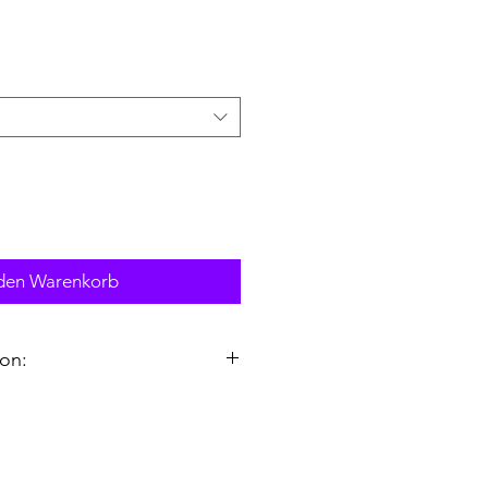
 den Warenkorb
on:
cm); M (80 x 60 cm); L (100 x 75 cm)
nholz
reckt