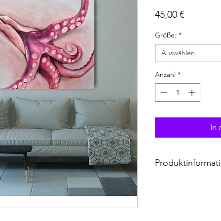
Preis
45,00 €
Größe:
*
Auswählen
Anzahl
*
In
Produktinformati
- Größen: S (40 x 30 
- Rahmen aus Kiefer
Rahmendicke: 2 cm
- Kantendesign: gest