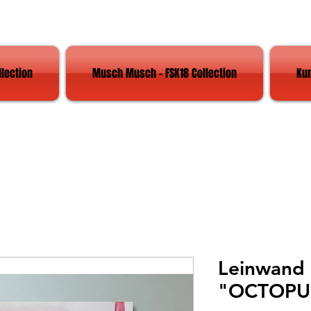
llection
Musch Musch - FSK18 Collection
Ku
Leinwand 
"OCTOPU