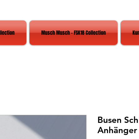
llection
Musch Musch - FSK18 Collection
Ku
Busen Schl
Anhänger 