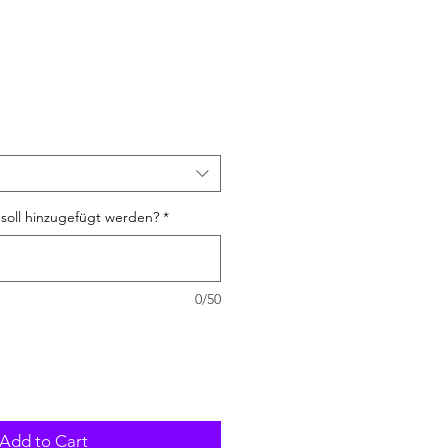
soll hinzugefügt werden?
*
0/50
Add to Cart