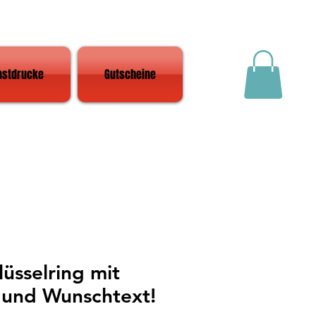
nstdrucke
Gutscheine
üsselring mit
und Wunschtext!